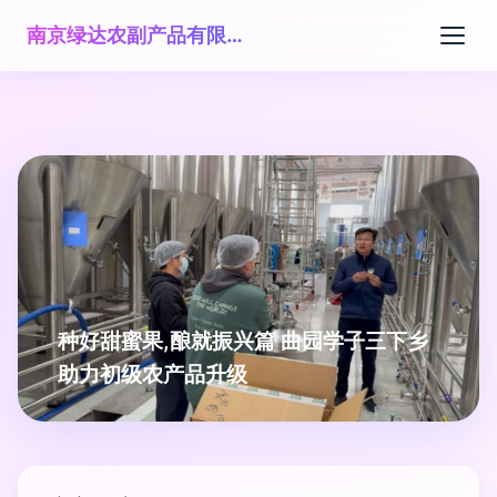
南京绿达农副产品有限公司
种好甜蜜果,酿就振兴篇 曲园学子三下乡
助力初级农产品升级