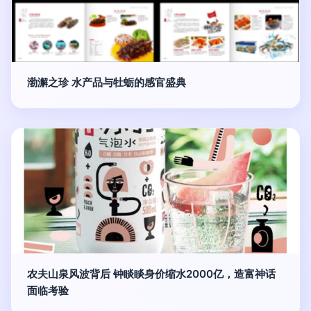
渤澥之珍 水产品与牡蛎的感官盛典
农夫山泉风波背后 钟睒睒身价缩水2000亿，造富神话
面临考验