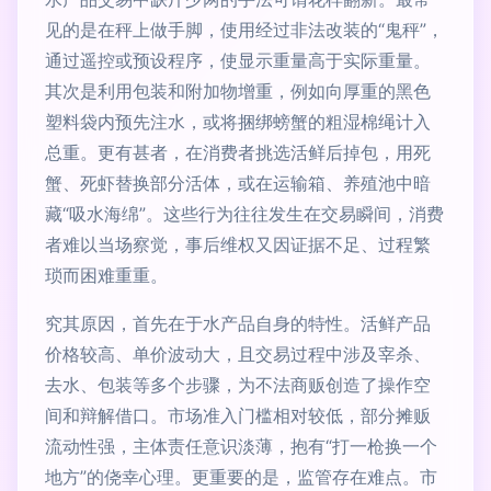
见的是在秤上做手脚，使用经过非法改装的“鬼秤”，
通过遥控或预设程序，使显示重量高于实际重量。
其次是利用包装和附加物增重，例如向厚重的黑色
塑料袋内预先注水，或将捆绑螃蟹的粗湿棉绳计入
总重。更有甚者，在消费者挑选活鲜后掉包，用死
蟹、死虾替换部分活体，或在运输箱、养殖池中暗
藏“吸水海绵”。这些行为往往发生在交易瞬间，消费
者难以当场察觉，事后维权又因证据不足、过程繁
琐而困难重重。
究其原因，首先在于水产品自身的特性。活鲜产品
价格较高、单价波动大，且交易过程中涉及宰杀、
去水、包装等多个步骤，为不法商贩创造了操作空
间和辩解借口。市场准入门槛相对较低，部分摊贩
流动性强，主体责任意识淡薄，抱有“打一枪换一个
地方”的侥幸心理。更重要的是，监管存在难点。市