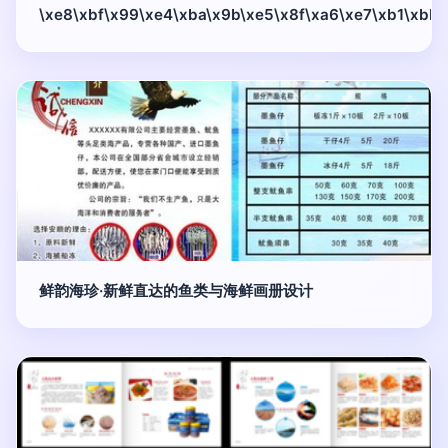
\xe8\xbf\x99\xe4\xba\x9b\xe5\x8f\xa6\xe7\xb1\xbb
鲜韵海珍·新鲜直达的鱼类与海鲜画册设计